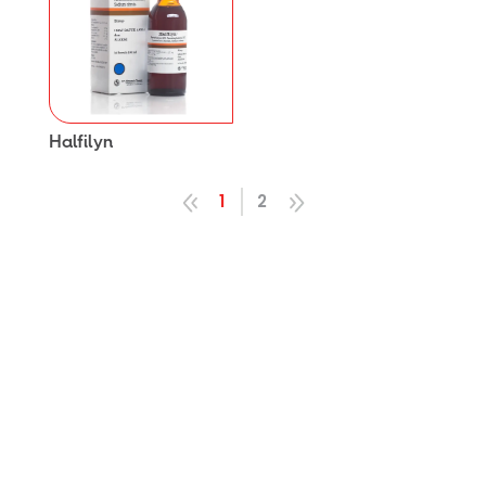
Halfilyn
1
2